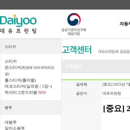
자동
스티커
스티커
고객센터
판스티커
(한장에 여러개여러모
양)
롤스티커(롤라벨)
글제목
[중요] 2025년 
데코스티커(실외용 / 1장~)
럭셔리그문드라벨
NEW
글쓴이
대유프린팅
[중요] 
봉투
대봉투
일반소봉투