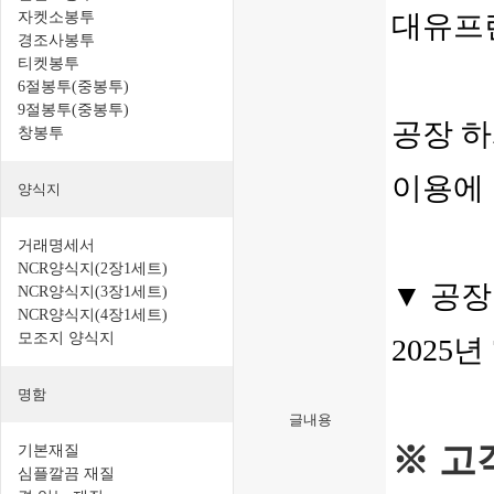
자켓소봉투
대유프
경조사봉투
티켓봉투
6절봉투(중봉투)
9절봉투(중봉투)
공장 하
창봉투
이용에 
양식지
거래명세서
NCR양식지(2장1세트)
▼ 공장
NCR양식지(3장1세트)
NCR양식지(4장1세트)
모조지 양식지
2025년
명함
글내용
※ 고
기본재질
심플깔끔 재질