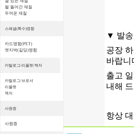
결 있는 재질
펄 들어간 재질
두꺼운 재질
스페셜(특수)명함
▼ 발송
카드명함(PET)
공장 하
엣지박(길딩)명함
바랍니
카탈로그/리플렛/책자
출고 일
카탈로그/브로셔
내해 
리플렛
책자
사원증
항상 
사원증