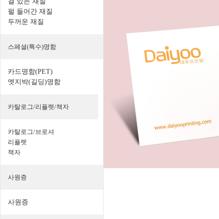
결 있는 재질
펄 들어간 재질
두꺼운 재질
스페셜(특수)명함
카드명함(PET)
엣지박(길딩)명함
카탈로그/리플렛/책자
카탈로그/브로셔
리플렛
책자
사원증
사원증