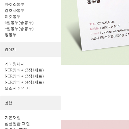
자켓소봉투
경조사봉투
티켓봉투
6절봉투(중봉투)
9절봉투(중봉투)
창봉투
양식지
거래명세서
NCR양식지(2장1세트)
NCR양식지(3장1세트)
NCR양식지(4장1세트)
모조지 양식지
명함
기본재질
심플깔끔 재질