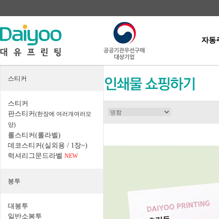
자동
스티커
스티커
판스티커
(한장에 여러개여러모
양)
롤스티커(롤라벨)
데코스티커(실외용 / 1장~)
럭셔리그문드라벨
NEW
봉투
대봉투
일반소봉투