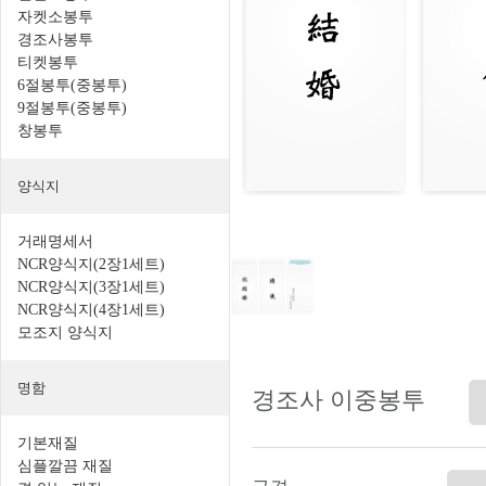
자켓소봉투
경조사봉투
티켓봉투
6절봉투(중봉투)
9절봉투(중봉투)
창봉투
양식지
거래명세서
NCR양식지(2장1세트)
NCR양식지(3장1세트)
NCR양식지(4장1세트)
모조지 양식지
명함
경조사 이중봉투
기본재질
심플깔끔 재질