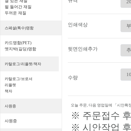
규격
결 있는 재질
펄 들어간 재질
두꺼운 재질
인쇄색상
스페셜(특수)명함
카드명함(PET)
뒷면인쇄추가
엣지박(길딩)명함
카탈로그/리플렛/책자
수량
카탈로그/브로셔
리플렛
책자
오늘 주문, 다음 영업일에 「시안확정
사원증
※ 주문접수 후
사원증
※ 시안작업 