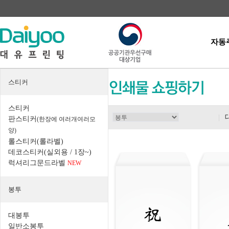
자동
스티커
스티커
|
판스티커
(한장에 여러개여러모
양)
롤스티커(롤라벨)
데코스티커(실외용 / 1장~)
럭셔리그문드라벨
NEW
봉투
대봉투
일반소봉투