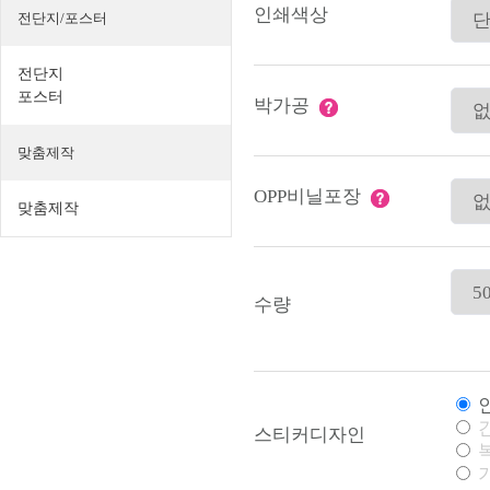
인쇄색상
전단지/포스터
전단지
포스터
박가공
맞춤제작
OPP비닐포장
맞춤제작
수량
인
간
스티커디자인
복
기