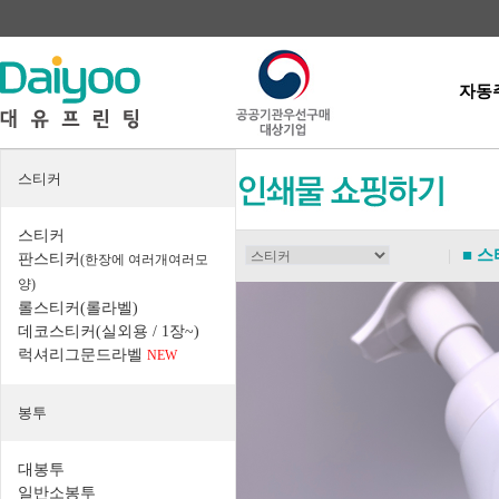
자동
스티커
스티커
|
■ 
판스티커
(한장에 여러개여러모
양)
롤스티커(롤라벨)
데코스티커(실외용 / 1장~)
럭셔리그문드라벨
NEW
봉투
대봉투
일반소봉투