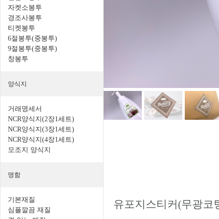
자켓소봉투
경조사봉투
티켓봉투
6절봉투(중봉투)
9절봉투(중봉투)
창봉투
양식지
거래명세서
NCR양식지(2장1세트)
NCR양식지(3장1세트)
NCR양식지(4장1세트)
모조지 양식지
명함
기본재질
유포지스티커(무광코팅
심플깔끔 재질