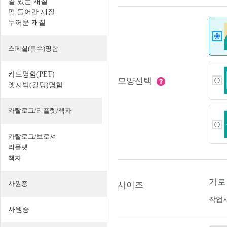
결 있는 재질
펄 들어간 재질
두꺼운 재질
스페셜(특수)명함
카드명함(PET)
모양선택
엣지박(길딩)명함
카탈로그/리플렛/책자
카탈로그/브로셔
리플렛
책자
가로 
사원증
사이즈
작업
사원증