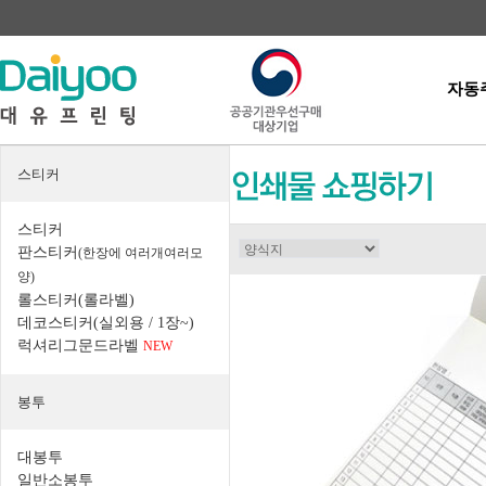
자동
스티커
스티커
판스티커
(한장에 여러개여러모
양)
롤스티커(롤라벨)
데코스티커(실외용 / 1장~)
럭셔리그문드라벨
NEW
봉투
대봉투
일반소봉투