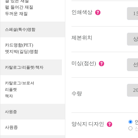
결 있는 재질
펄 들어간 재질
인쇄색상
두꺼운 재질
스페셜(특수)명함
제본위치
카드명함(PET)
엣지박(길딩)명함
미싱(점선)
카탈로그/리플렛/책자
카탈로그/브로셔
리플렛
수량
책자
사원증
인
양식지 디자인
사원증
신