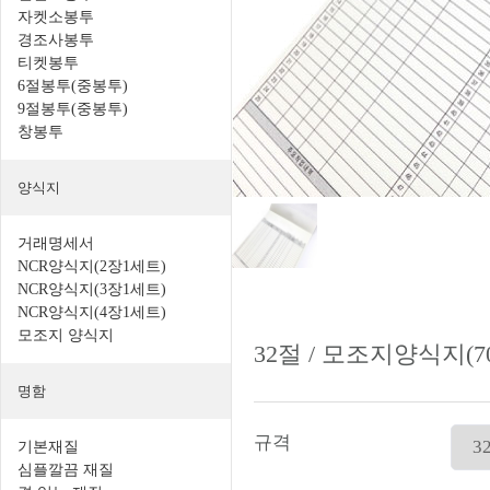
자켓소봉투
경조사봉투
티켓봉투
6절봉투(중봉투)
9절봉투(중봉투)
창봉투
양식지
거래명세서
NCR양식지(2장1세트)
NCR양식지(3장1세트)
NCR양식지(4장1세트)
모조지 양식지
32절 / 모조지양식지(70
명함
규격
기본재질
심플깔끔 재질