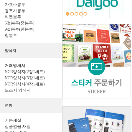
자켓소봉투
경조사봉투
티켓봉투
6절봉투(중봉투)
9절봉투(중봉투)
창봉투
양식지
거래명세서
NCR양식지(2장1세트)
NCR양식지(3장1세트)
NCR양식지(4장1세트)
모조지 양식지
명함
기본재질
심플깔끔 재질