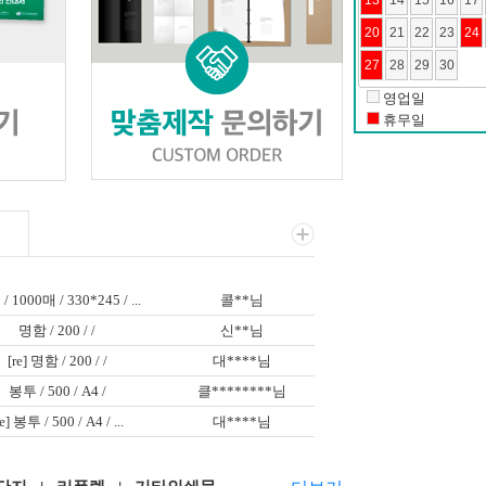
20
21
22
23
24
27
28
29
30
영업일
휴무일
 1000매 / 330*245 / ...
콜**님
명함 / 200 / /
신**님
[re] 명함 / 200 / /
대****님
봉투 / 500 / A4 /
클********님
re] 봉투 / 500 / A4 / ...
대****님