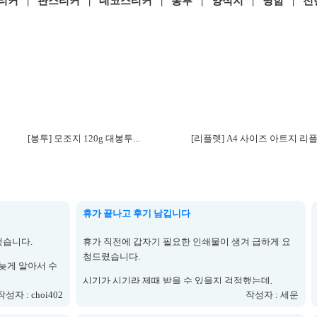
티커
|
판스티커
|
데코스티커
|
봉투
|
양식지
|
명함
|
전
[봉투] 모조지 120g 대봉투...
[리플렛] A4 사이즈 아트지 리플렛
휴가 끝나고 후기 남깁니다
했습니다.
휴가 직전에 갑자기 필요한 인쇄물이 생겨 급하게 요
청드렸습니다.
늦게 알아서 수
시기가 시기라 제때 받을 수 있을지 걱정했는데,
작성자 : choi402
작성자 : 세운
다.
일정 확인도 빠르게 해주시고 필요한 날짜에 맞춰 보