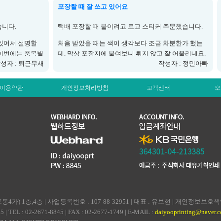
내주셔서 행사 때 잘 사용했습니다.
포장할 때 잘 쓰고 있어요
잘 보이고 재단
정신없이 휴가를 다녀오느라 이제야 후기 남기네요.
습니다.
택배 포장할 때 붙이려고 로고 스티커 주문했습니다.
급한 요청이었는데 신경 써주셔서 감사합니다.
있어서 설명할
처음 받았을 때는 색이 생각보다 조금 차분한가 했는
.
 이번에는 품목별
데, 막상 포장지에 붙여보니 튀지 않고 잘 어울리네요.
성자 : 퇴근무새
작성자 : 정민아빠
네요.
한 장씩 떼기도 편하고 접착도 괜찮아서 요즘 포장할
 사진도 흐릿하
때마다 잘 쓰고 있습니다.
이용약관
개인정보처리방침
고객센터
오
쓰기 좋아 만족합
다 사용하면 같은 디자인으로 다시 주문하려고요.
) 1층,4층 | 사업등록번호 : 107-88-32951 | 대표 : 유보현 | 개인정보보호
 02-2671-8845 | FAX : 02-2677-1749 | E-MAIL :
daiyooprinting@naver.