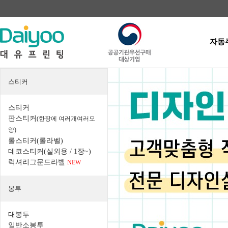
자동
스티커
스티커
판스티커
(한장에 여러개여러모
양)
롤스티커(롤라벨)
데코스티커(실외용 / 1장~)
럭셔리그문드라벨
NEW
봉투
대봉투
일반소봉투