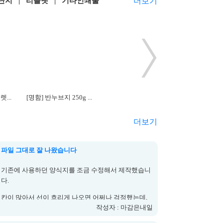
단지
|
리플렛
|
기타인쇄물
더보기
...
[명함] 반누브지 250g ...
[카드명함] 실버카드 + 골드카드
더보기
파일 그대로 잘 나왔습니다
기존에 사용하던 양식지를 조금 수정해서 제작했습니
다.
칸이 많아서 선이 흐리게 나오면 어쩌나 걱정했는데,
작성자 : 마감은내일
작은 글씨까지 또렷하게 인쇄됐네요. 작성할 때 번지
거나 밀리는 부분도 없어서 업무용으로 무난합니다.