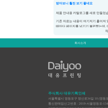
받아보니 훨씬 보기 좋네요
종이가 너무 번들거리지 않아 글씨도 
도 반듯하게 나왔네요.
제품 안내용 카탈로그를 새로 만들었
기존 자료는 내용이 여기저기 흩어져 
받아서 바로 매대에 꽂아 사용했습니다
때마다 페이지를 넘기기 불편했는데,
작
로 정리해서 제작하니 훨씬 보기 편하
표지 색도 너무 진하지 않게 잘 나왔고
회사소개
지 않았습니다. 상담할 때 바로 꺼내 
니다.
주식회사 대유기획인쇄
서울특별시 영등포구 영신로34길 10 (영등포동4가
통신판매업신고번호 : 2019-서울영등포-1345 | TEL :