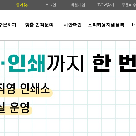
즐겨찾기
로그인
회원가입
ID/PW찾기
주문배
주문하기
맞춤 견적문의
시안확인
스티커용지샘플북
1