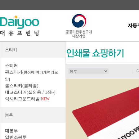
자동
스티커
스티커
|
판스티커
(한장에 여러개여러모
양)
롤스티커(롤라벨)
데코스티커(실외용 / 1장~)
럭셔리그문드라벨
NEW
봉투
대봉투
일반소봉투