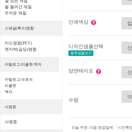
결 있는 재질
펄 들어간 재질
두꺼운 재질
인쇄색상
스페셜(특수)명함
카드명함(PET)
디자인샘플선택
엣지박(길딩)명함
봉투샘플보기
카탈로그/리플렛/책자
양면테이프
카탈로그/브로셔
리플렛
책자
수량
사원증
사원증
오늘 주문, 다음 영업일에 「시안확정