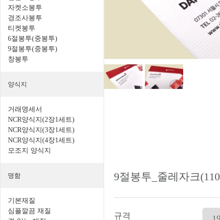
자켓소봉투
경조사봉투
티켓봉투
6절봉투(중봉투)
9절봉투(중봉투)
창봉투
양식지
거래명세서
NCR양식지(2장1세트)
NCR양식지(3장1세트)
NCR양식지(4장1세트)
모조지 양식지
9절봉투_줄레자크(110
명함
기본재질
심플깔끔 재질
규격