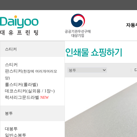
자동
스티커
스티커
|
판스티커
(한장에 여러개여러모
양)
롤스티커(롤라벨)
데코스티커(실외용 / 1장~)
럭셔리그문드라벨
NEW
봉투
대봉투
일반소봉투