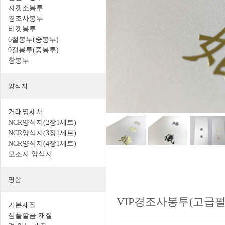
자켓소봉투
경조사봉투
티켓봉투
6절봉투(중봉투)
9절봉투(중봉투)
창봉투
양식지
거래명세서
NCR양식지(2장1세트)
NCR양식지(3장1세트)
NCR양식지(4장1세트)
모조지 양식지
명함
VIP경조사봉투(고급
기본재질
심플깔끔 재질