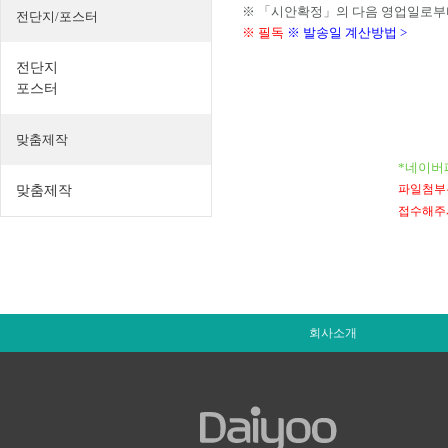
※ 「시안확정」의 다음 영업일로부
전단지/포스터
※ 필독
※ 발송일 계산방법 >
전단지
포스터
맞춤제작
*네이버
파일첨부는 
맞춤제작
접수해주
회사소개