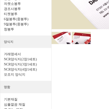
자켓소봉투
경조사봉투
티켓봉투
6절봉투(중봉투)
9절봉투(중봉투)
창봉투
양식지
거래명세서
NCR양식지(2장1세트)
NCR양식지(3장1세트)
NCR양식지(4장1세트)
모조지 양식지
명함
기본재질
심플깔끔 재질