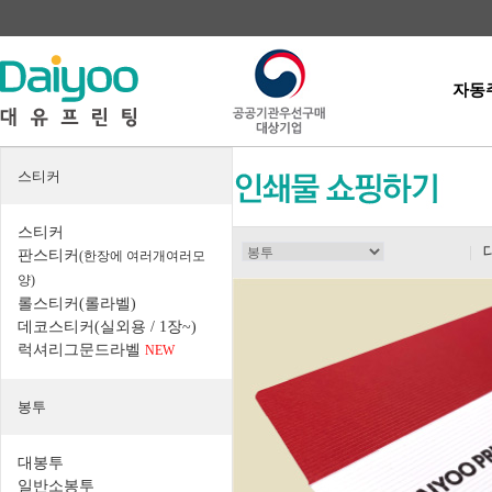
자동
스티커
스티커
|
판스티커
(한장에 여러개여러모
양)
롤스티커(롤라벨)
데코스티커(실외용 / 1장~)
럭셔리그문드라벨
NEW
봉투
대봉투
일반소봉투