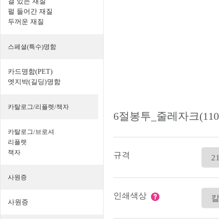
결 있는 재질
펄 들어간 재질
두꺼운 재질
스페셜(특수)명함
카드명함(PET)
엣지박(길딩)명함
카탈로그/리플렛/책자
6절봉투_줄레자크(110
카탈로그/브로셔
리플렛
책자
규격
사원증
인쇄색상
사원증