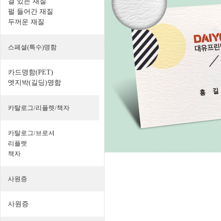
결 있는 재질
펄 들어간 재질
두꺼운 재질
스페셜(특수)명함
카드명함(PET)
엣지박(길딩)명함
카탈로그/리플렛/책자
카탈로그/브로셔
리플렛
책자
사원증
사원증