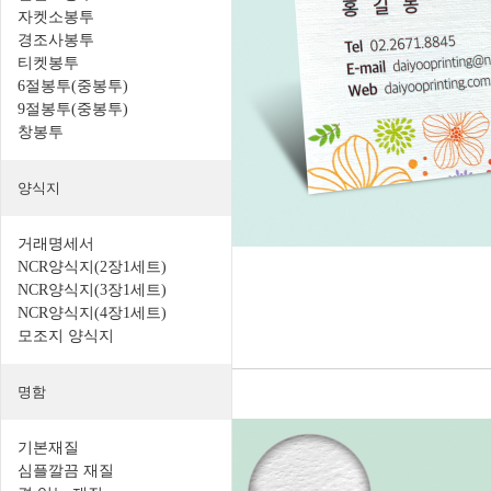
자켓소봉투
경조사봉투
티켓봉투
6절봉투(중봉투)
9절봉투(중봉투)
창봉투
양식지
거래명세서
NCR양식지(2장1세트)
NCR양식지(3장1세트)
NCR양식지(4장1세트)
모조지 양식지
명함
기본재질
심플깔끔 재질