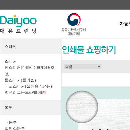
자동
스티커
스티커
판스티커
(한장에 여러개여러모
양)
롤스티커(롤라벨)
데코스티커(실외용 / 1장~)
럭셔리그문드라벨
NEW
봉투
대봉투
일반소봉투